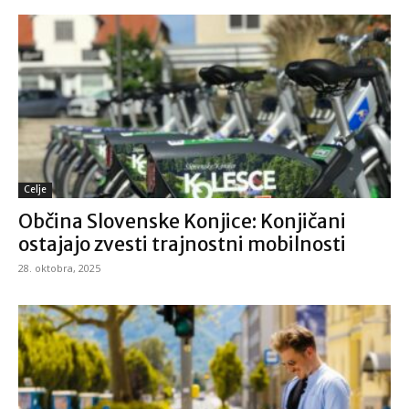
Celje
Občina Slovenske Konjice: Konjičani
ostajajo zvesti trajnostni mobilnosti
28. oktobra, 2025