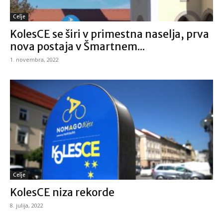
Celje
KolesCE se širi v primestna naselja, prva
nova postaja v Šmartnem...
1. novembra, 2022
Celje
KolesCE niza rekorde
8. julija, 2022