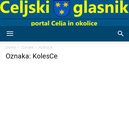
Celjski
Doma
Oznake
KolesCe
Oznaka: KolesCe
Glasnik