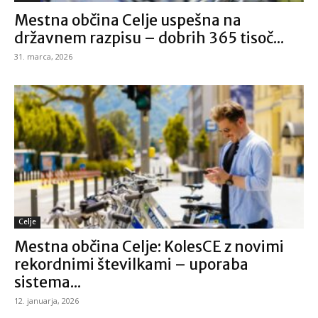
Mestna občina Celje uspešna na
državnem razpisu – dobrih 365 tisoč...
31. marca, 2026
Celje
Mestna občina Celje: KolesCE z novimi
rekordnimi številkami – uporaba
sistema...
12. januarja, 2026