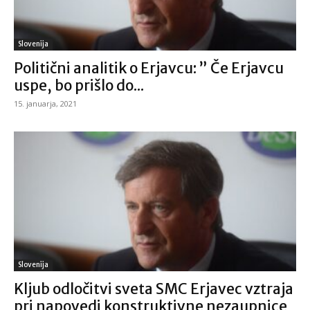
Slovenija
Politični analitik o Erjavcu: ” Če Erjavcu
uspe, bo prišlo do...
15. januarja, 2021
Slovenija
Kljub odločitvi sveta SMC Erjavec vztraja
pri napovedi konstruktivne nezaupnice