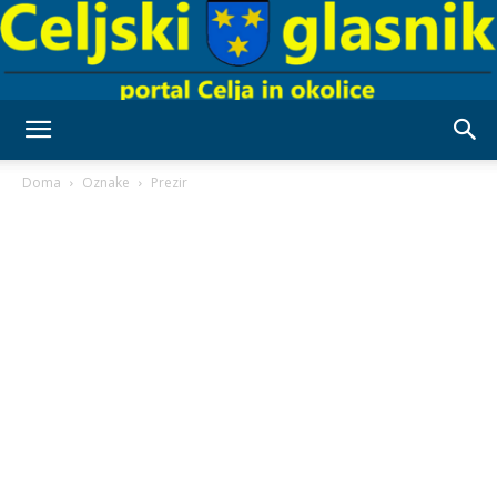
Celjski
Doma
Oznake
Prezir
Glasnik