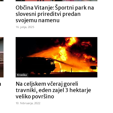
Občina Vitanje: Športni park na
slovesni prireditvi predan
svojemu namenu
16. julija, 2025
Kronika
a
Na celjskem včeraj goreli
travniki, eden zajel 3 hektarje
veliko površino
10. februarja, 2022