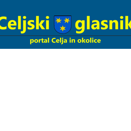
Celjski
Glasnik