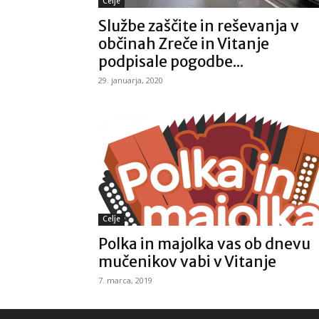
Celje
Službe zaščite in reševanja v
občinah Zreče in Vitanje
podpisale pogodbe...
29. januarja, 2020
Celje
Polka in majolka vas ob dnevu
mučenikov vabi v Vitanje
7. marca, 2019