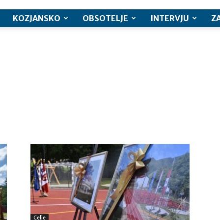
KOZJANSKO
OBSOTELJE
INTERVJU
Z
Celje