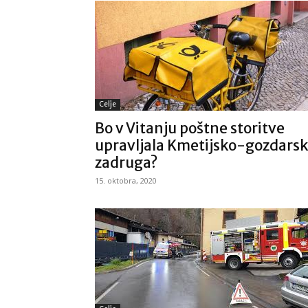
Celje
Bo v Vitanju poštne storitve
upravljala Kmetijsko-gozdars
zadruga?
15. oktobra, 2020