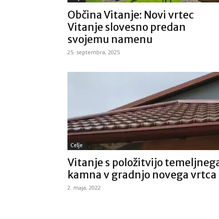
Občina Vitanje: Novi vrtec
Vitanje slovesno predan
svojemu namenu
25. septembra, 2025
Celje
Vitanje s položitvijo temeljneg
kamna v gradnjo novega vrtca
2. maja, 2022