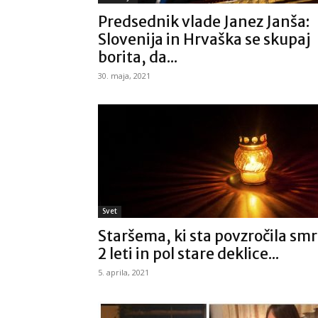
Predsednik vlade Janez Janša:
Slovenija in Hrvaška se skupaj
borita, da...
30. maja, 2021
Svet
Staršema, ki sta povzročila smr
2 leti in pol stare deklice...
5. aprila, 2021