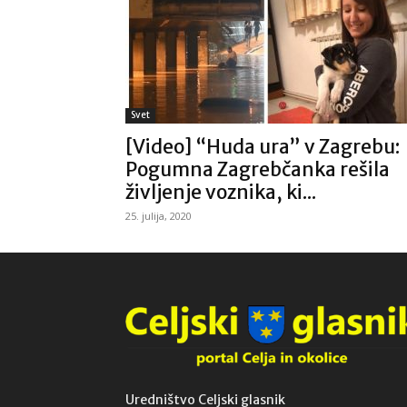
Svet
[Video] “Huda ura” v Zagrebu:
Pogumna Zagrebčanka rešila
življenje voznika, ki...
25. julija, 2020
Uredništvo Celjski glasnik