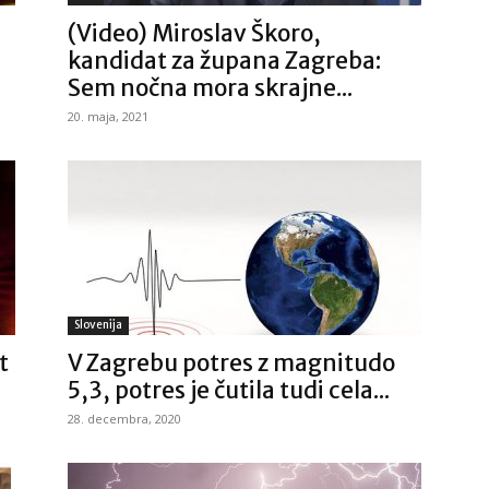
(Video) Miroslav Škoro,
kandidat za župana Zagreba:
Sem nočna mora skrajne...
20. maja, 2021
Slovenija
t
V Zagrebu potres z magnitudo
5,3, potres je čutila tudi cela...
28. decembra, 2020