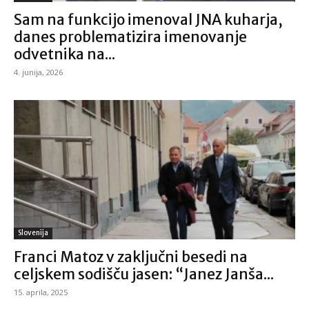
Sam na funkcijo imenoval JNA kuharja,
danes problematizira imenovanje
odvetnika na...
4. junija, 2026
Slovenija
Franci Matoz v zaključni besedi na
celjskem sodišču jasen: “Janez Janša...
15. aprila, 2025