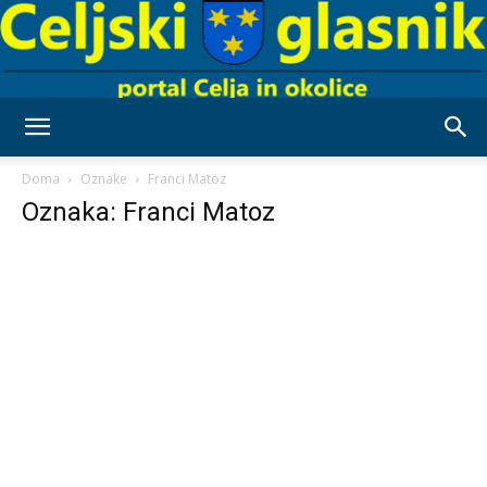
Celjski
Doma
Oznake
Franci Matoz
Oznaka: Franci Matoz
Glasnik