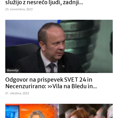
služijo z nesrečo ljudi, zadnji...
25. novembra, 2023
Slovenija
Odgovor na prispevek SVET 24 in
Necenzurirano: »Vila na Bledu in...
31. oktobra, 2023