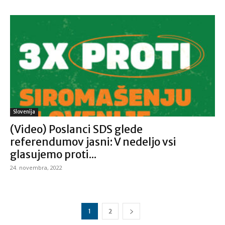
Slovenija
(Video) Poslanci SDS glede
referendumov jasni: V nedeljo vsi
glasujemo proti...
24. novembra, 2022
1
2