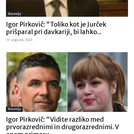
Slovenija
Igor Pirkovič: “Toliko kot je Jurček
prišparal pri davkariji, bi lahko...
10. avgusta, 2024
Slovenija
Igor Pirkovič: “Vidite razliko med
prvorazrednimi in drugorazrednimi. V