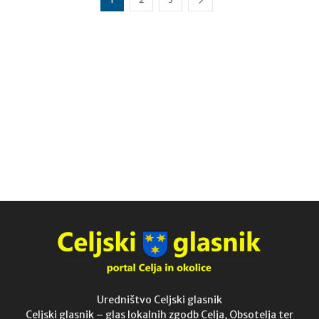
Uredništvo Celjski glasnik
Celjski glasnik – glas lokalnih zgodb Celja, Obsotelja ter