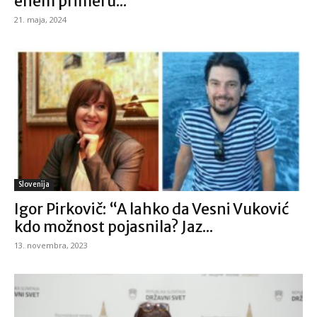
enem primeru...
21. maja, 2024
Slovenija
Igor Pirkovič: “A lahko da Vesni Vuković
kdo možnost pojasnila? Jaz...
13. novembra, 2023