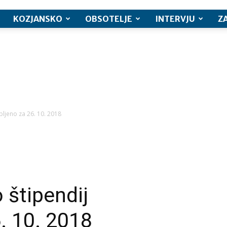
KOZJANSKO
OBSOTELJE
INTERVJU
Z
bljeno za 26. 10. 2018
 štipendij
. 10. 2018