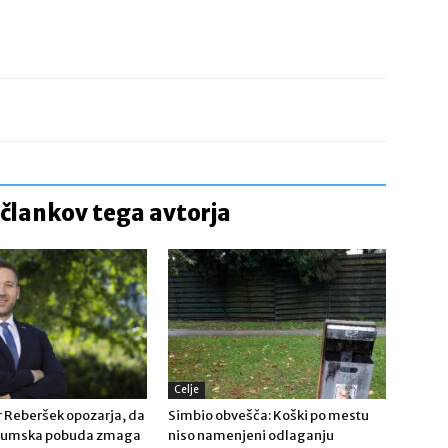
 člankov tega avtorja
Celje
 Reberšek opozarja, da
Simbio obvešča: Koški po mestu
ndumska pobuda zmaga
niso namenjeni odlaganju