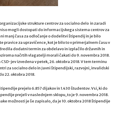
e organizacijske strukture centrov za socialno delo in zaradi
 niso mogli dostopati do informacijskega sistema centrov za
ani manj časa za odločanje o dodelitvi štipendij in je bilo
te pravice za upravičence, kot je bilo to v primerjalnem času v
odredila dodatni termin za obdelavo in izplačilo državnih in
 oziroma načrtih vlagatelji morali čakati do 9. novembra 2018.
n CSD-jev izvedena v petek, 26. oktobra 2018. V tem terminu
ntri za socialno delo in Javni štipendijski, razvojni, invalidski
do 22. oktobra 2018.
ipendije prejelo 6.857 dijakov in 1.430 študentov. Vsi, ki do
endije prejeli v naslednjem sklopu, to je 9. novembra 2018.
ake možnosti je še zapisalo, da je 10. oktobra 2018 štipendije