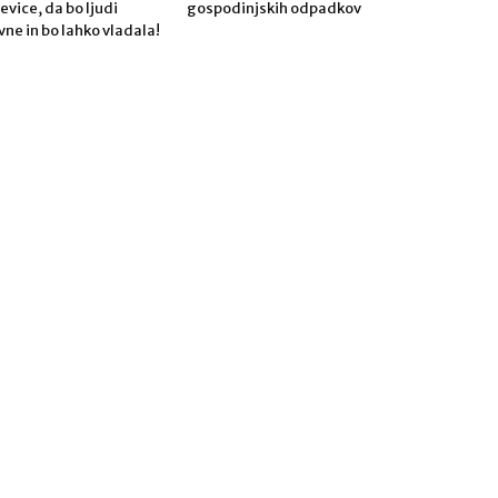
Levice, da bo ljudi
gospodinjskih odpadkov
vne in bo lahko vladala!