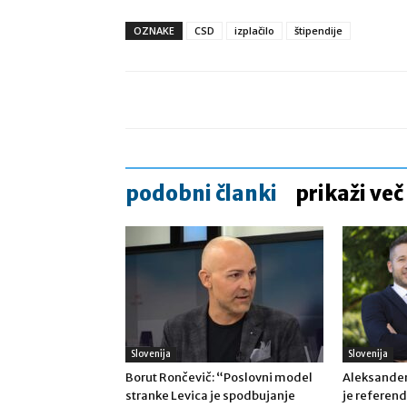
OZNAKE
CSD
izplačilo
štipendije
podobni članki
prikaži več
Slovenija
Slovenija
Borut Rončevič: “Poslovni model
Aleksander
stranke Levica je spodbujanje
je refere