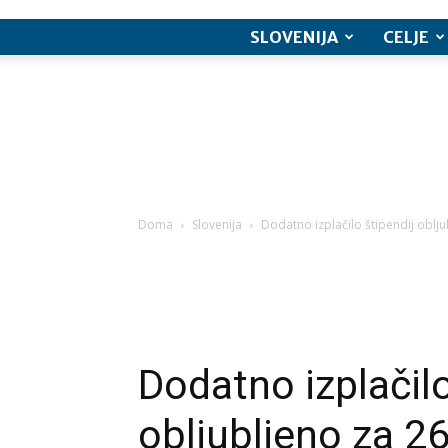
SLOVENIJA
CELJE
Doma
Slovenija
Dodatno izplačilo štipendij oblju
Dodatno izplačilo
obljubljeno za 26