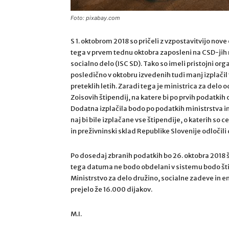
Foto: pixabay.com
S 1. oktobrom 2018 so pričeli z vzpostavitvijo nov
tega v prvem tednu oktobra zaposleni na CSD-jih
socialno delo (ISC SD). Tako so imeli pristojni org
posledično v oktobru izvedenih tudi manj izplačil 
preteklih letih. Zaradi tega je ministrica za delo 
Zoisovih štipendij, na katere bi po prvih podatkih
Dodatna izplačila bodo po podatkih ministrstva i
naj bi bile izplačane vse štipendije, o katerih so ce
in preživninski sklad Republike Slovenije odločili 
Po dosedaj zbranih podatkih bo 26. oktobra 2018 št
tega datuma ne bodo obdelani v sistemu bodo štip
Ministrstvo za delo družino, socialne zadeve in en
prejelo že 16.000 dijakov.
M.I.