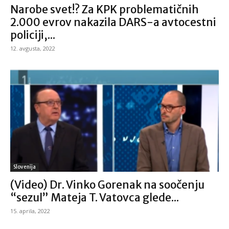
Narobe svet!? Za KPK problematičnih
2.000 evrov nakazila DARS-a avtocestni
policiji,...
12. avgusta, 2022
Slovenija
(Video) Dr. Vinko Gorenak na soočenju
“sezul” Mateja T. Vatovca glede...
15. aprila, 2022