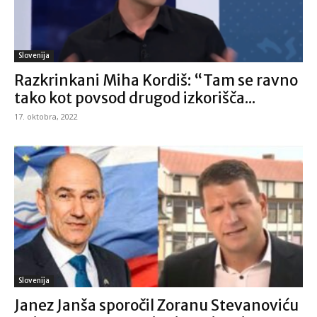
Slovenija
Razkrinkani Miha Kordiš: “Tam se ravno
tako kot povsod drugod izkorišča...
17. oktobra, 2022
Slovenija
Janez Janša sporočil Zoranu Stevanoviću