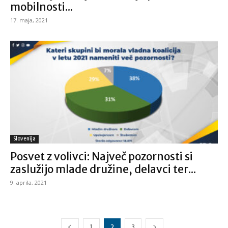
mobilnosti...
17. maja, 2021
Slovenija
Posvet z volivci: Največ pozornosti si
zaslužijo mlade družine, delavci ter...
9. aprila, 2021
1
2
3