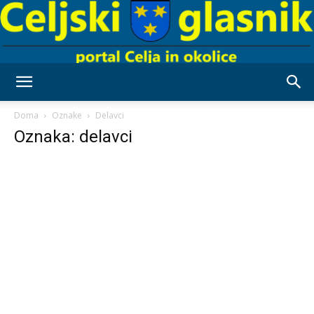
Celjski
Doma
Oznake
Delavci
Oznaka: delavci
Glasnik