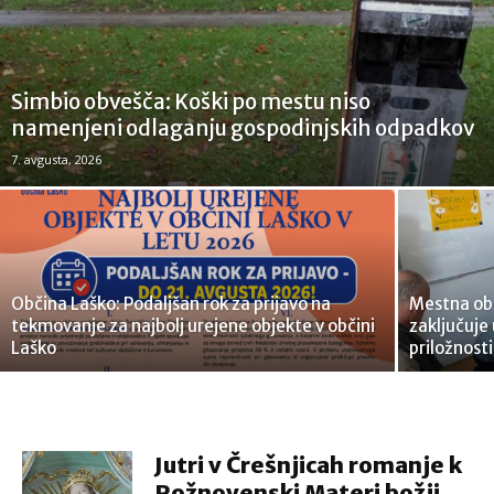
Simbio obvešča: Koški po mestu niso
namenjeni odlaganju gospodinjskih odpadkov
7. avgusta, 2026
Občina Laško: Podaljšan rok za prijavo na
Mestna obč
tekmovanje za najbolj urejene objekte v občini
zaključuje
Laško
priložnosti
Jutri v Črešnjicah romanje k
Rožnovenski Materi božji