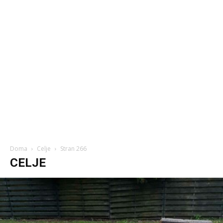
Doma
Celje
Stran 266
CELJE