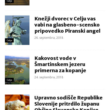
Celje
Knežji dvorec v Celju vas
vabi na glasbeno-scensko
pripovedko Piranski angel
26. septembra, 2018
Celje
Kakovost vode v
Šmartinskem jezeru
primerna za kopanje
24. septembra, 2018
Celje
Upravno sodišče Republike
Slovenije pritrdilo županu
Občine Slovenske Konjice