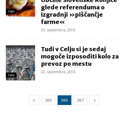
glede referenduma o
Celje
izgradnji »piščančje
farme«
23. septembra, 2018
Tudi v Celju si je sedaj
mogoče izposoditi kolo za
prevoz po mestu
22. septembra, 2018
Celje
265
266
267